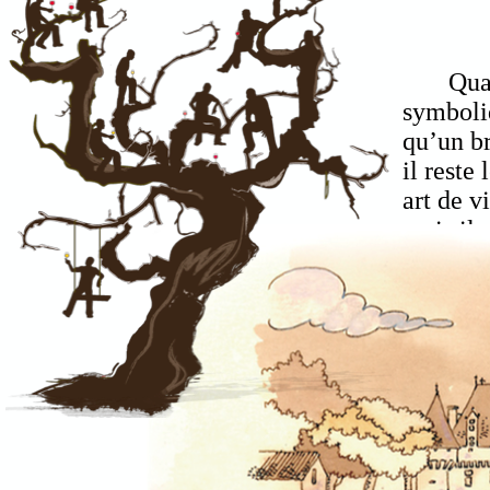
Quand l
symboliq
qu’un b
il reste
art de v
mais il 
solitud
dans les