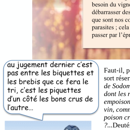
Faut-il, 
sort rése
de Sodom
dont les 
empoison
vin, comm
poison cr
?...
Deuté