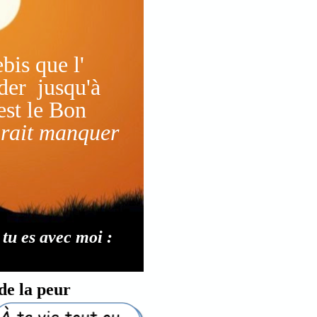
ebis
que l'
ider
jusqu'à
est le Bon
urait manquer
 tu es avec moi :
de la peur