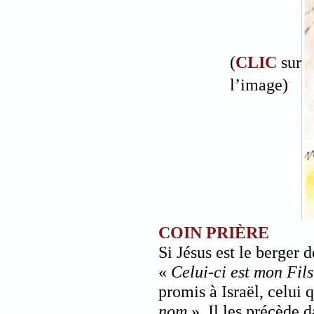
(
CLIC
sur
l’image)
COIN PRIÈRE
Si Jésus est le berger 
«
Celui-ci est mon Fils
promis à Israël, celui 
nom
». Il les précède 