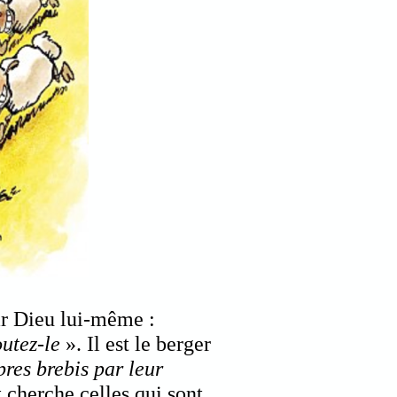
par Dieu lui-même :
outez-le
». Il est le berger
pres brebis par leur
t cherche celles qui sont