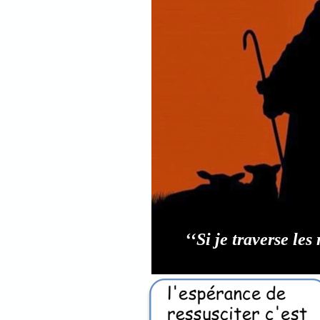
‘
‘
Si je traverse les