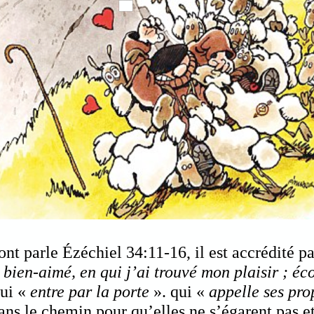
dont parle Ézéchiel 34:11-16, il est accrédité 
 bien-aimé, en qui j’ai trouvé mon plaisir ; éc
qui «
entre par la porte
». qui «
appelle ses pro
dans le chemin pour qu’elles ne s’égarent pas e