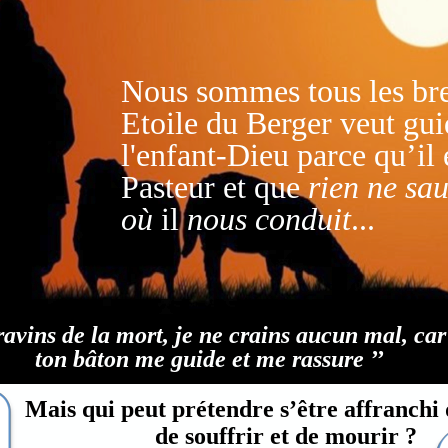
Nous sommes tous les br
Etoile
du Berger veut gu
l'enfant-Dieu parce qu’il 
Pasteur et que
rien ne sa
où
il
nous conduit
...
 ravins de la mort, je ne crains aucun mal, car
ton bâton me guide et me rassure ’’
Mais qui peut prétendre s’être affranchi 
de souffrir et de mourir ?