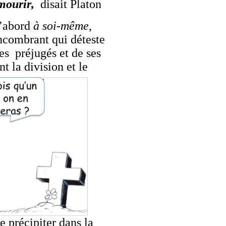
mourir
,
disait Platon
d’abord
à soi-même
,
ncombrant qui déteste
ses préjugés et de ses
 la division et le
 précipiter dans la