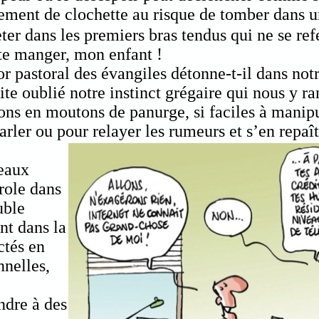
tement de clochette au risque de tomber dans u
eter dans les premiers bras tendus qui ne se ref
te manger, mon enfant !
r pastoral des évangiles détonne-t-il dans not
vite oublié notre instinct grégaire qui nous y 
ons en moutons de panurge, si faciles à manipu
arler ou pour relayer les rumeurs et s’en repaîtr
seaux
role dans
uble
nt dans la
ctés en
nnelles,
,
ndre à des