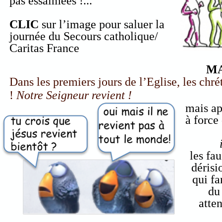
pas essaimées !...
CLIC
sur l’image pour saluer la
journée du Secours catholique/
Caritas France
MA
Dans les premi
e
rs jours de l’Eglise, les chr
!
Notre Seigneur revient !
mais ap
à force 
les fa
dérisi
qui fa
du
atte