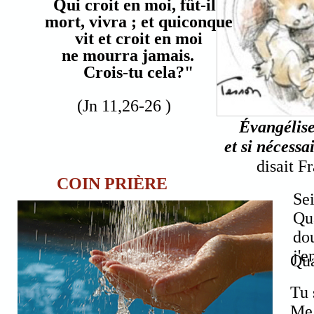
Qui croit en moi, fût-il
mort, vivra ; et quiconque
vit et croit en moi
ne mourra jamais.
Crois-tu cela?"
(Jn 11,26-26 )
Évangélis
et si nécessa
disait F
COIN PRIÈRE
Sei
Qua
dou
j'e
Qua
Tu 
Me 