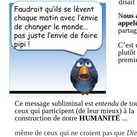
disait
N
ous 
appel
partag
C’est 
plutôt
premie
Ce message subliminal est
entendu
de to
ceux qui participent (de leur mieux) à la
construction de notre
HUMANITÉ
...
même de ceux qui ne croient pas que
Di