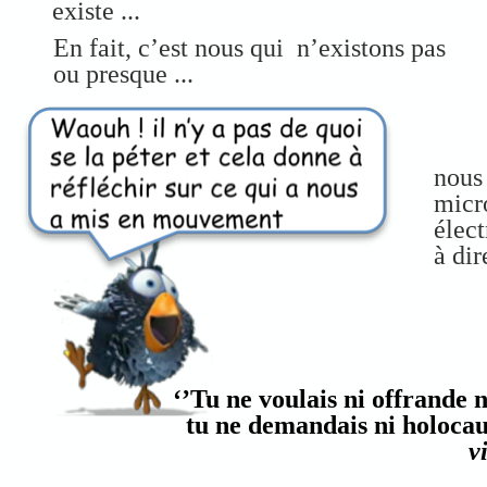
existe ...
En fait, c’est nous qui n’existons pas
ou presque ...
nous
micr
élec
à di
‘’Tu ne voulais ni offrande ni
tu ne demandais ni holocaust
v