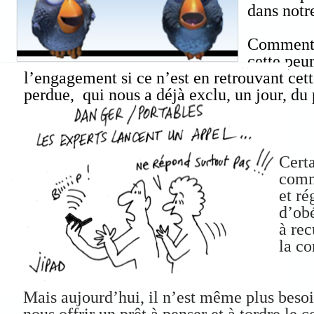
dans notr
Comment 
cette peu
l’engagement si ce n’est en retrouvant cett
perdue, qui nous a déjà exclu, un jour, du p
Certa
comme
et ré
d’obé
à rec
la c
Mais aujourd’hui, il n’est même plus besoi
nous offrir un prêt à penser et à tordre le 