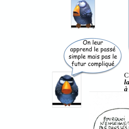
C
l
à