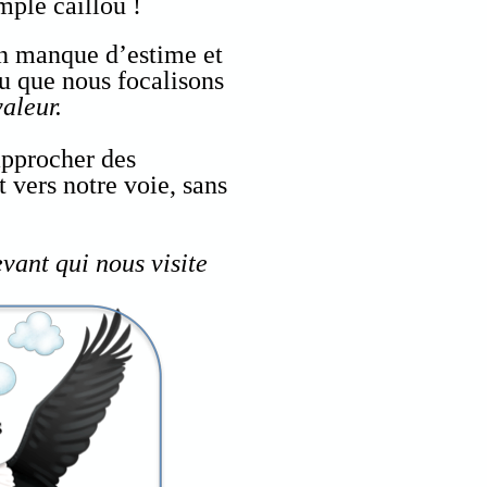
mple caillou !
un manque d’estime et
u que nous focalisons
valeur.
approcher des
 vers notre voie, sans
evant qui nous visite