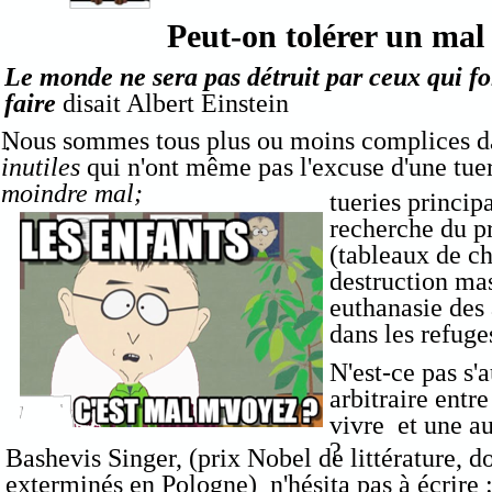
Peut-on tolérer un mal 
Le monde ne sera pas détruit par ceux qui fo
faire
disait Albert Einstein
Nous sommes tous plus ou moins complices dan
.
inutiles
qui n'ont même pas l'excuse d'une tu
moindre mal;
tueries princi
recherche du pr
(tableaux de cha
destruction mas
euthanasie de
dans les refuge
N'est-ce pas s'
arbitraire entr
vivre et une au
?
Bashevis Singer, (prix Nobel de littérature, d
exterminés en Pologne) n'hésita pas à écrire :