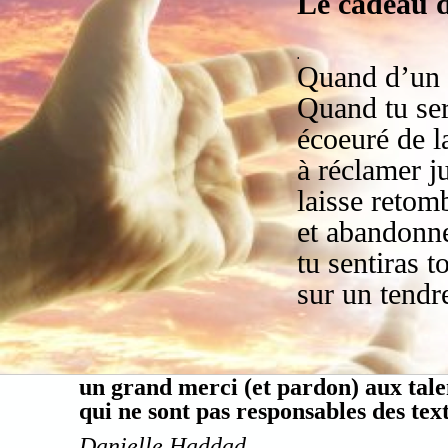
Le cadeau d
.
Quand d’un t
Quand tu se
écoeuré de l
à réclamer ju
laisse retom
et abandonne
tu sentiras 
sur un tendre
un grand merci (et pardon) aux tale
qui ne sont pas responsables des text
Danielle Haddad