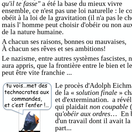
qu'il te fasse"
a été la base du mieux vivre
ensemble, ce n'est pas une loi naturelle : le c
obéit à la loi de la gravitation (il n'a pas le c
mais l' homme peut choisir d'obéir ou non aux
de la nature humaine.
.
A chacun ses raisons, bonnes ou mauvaises,
À chacun ses rêves et ses ambitions!
.
Le nazisme, entre autres systèmes fascistes, 
aura appris, que la frontière entre le bien et l
peut être vite franchie ...
Le procès d'Adolph Eichman
de la «
solution finale
» cha
et d'extermination. a ré
qui plaidait
non coupable
(
qu
'obéir aux ordres
… En bo
d'un travail dont il avait 
part...