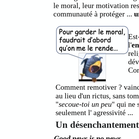
le moral, leur motivation res
communauté à protéger ...
u
Est
l'
e
rel
dév
Com
Comment remotiver ? vaincre
au lieu d'un rictus, sans t
"
secoue-toi un peu
" qui ne 
seulement l' agressivité ...
Un désenchantement e
Good news is no news