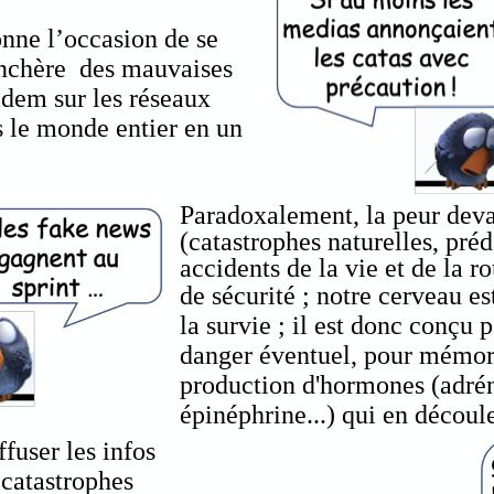
donne l’occasion de se
renchère des mauvaises
idem sur les réseaux
s le monde entier en un
Paradoxalement, la peur devan
(catastrophes naturelles, préd
accidents de la vie et de la r
de sécurité ;
notre cerveau es
la survie ; il est donc conçu
danger éventuel, pour mémoris
production d'hormones (adréna
épinéphrine...) qui en découl
ffuser les infos
 catastrophes