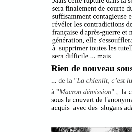
Mais cette rupture dans la s
sera finalement de courte dur
suffisamment contagieuse et
révéler les contradictions de
française d'après-guerre et
génération, elle s'essouffler
à supprimer toutes les tutell
sera difficile ... mais
Rien de nouveau sous 
...
de la "
La chienlit, c’est lu
à "
Macron démission
" ,
la 
sous le couvert de l'anonym
acquis avec des slogans ad