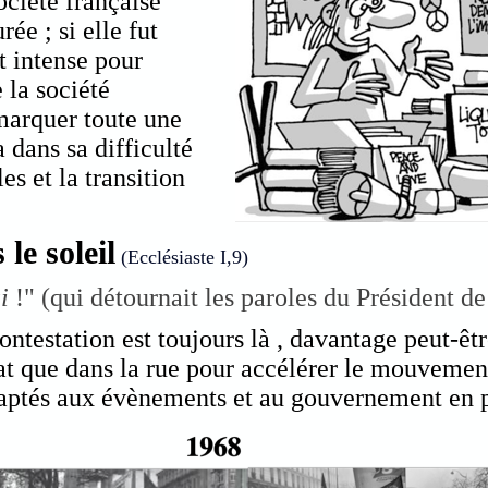
ociété française
ée ; si elle fut
 intense pour
 la société
 marquer toute une
a dans sa difficulté
es et la transition
le soleil
(Ecclésiaste I,9)
i
!" (qui détournait les paroles du Président d
contestation est toujours là , davantage peut-êt
at que dans la rue pour accélérer le mouvemen
aptés aux évènements et au gouvernement en p