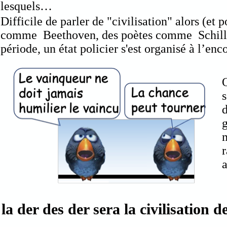
lesquels…
Difficile de parler de "civilisation" alors (et 
comme Beethoven, des poètes comme Schiller
période, un état policier s'est organisé à l’enc
O
s
d
g
m
r
a
la der des der sera la civilisation d