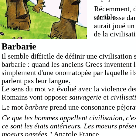
.
Récemment, de
terrible
sécheresse da
aurait joué un 
de la civilisa
Barbarie
Il semble difficile de définir une civilisation 
barbarie : quand les anciens Grecs inventent
simplement d'une onomatopée par laquelle ils
parlent pas leur langue
.
Le sens du mot va évolué avec la violence de
Romains vont opposer
sauvagerie
et
civilisa
Le mot
barbare
prend une consonance péjora
Ce que les hommes appellent civilisation, c'es
ce sont les états antérieurs. Les moeurs prése
moeurs passées."
Anatole France