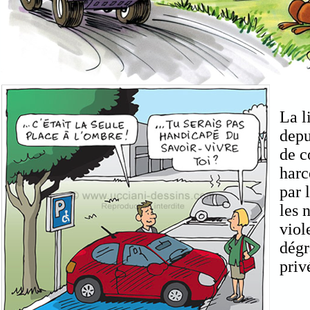
La l
depu
de c
harc
par 
les 
viol
dégr
pri