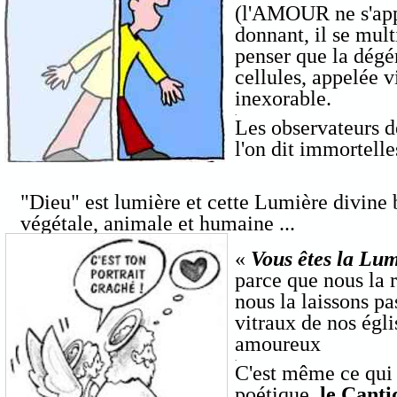
(l'AMOUR ne s'app
donnant, il se mult
penser que la dég
cellules, appelée vi
inexorable.
.
Les observateurs d
l'on dit immortelle
"Dieu" est lumière et cette Lumière
divine
végétale, animale et humaine ...
«
Vous êtes la Lu
parce que nous la r
nous la laissons pa
vitraux de nos égl
amoureux
.
C'est même ce qui 
poétique,
le Canti