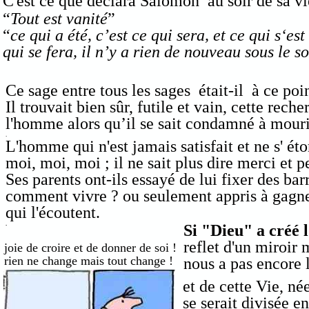
C'est ce que déclara Salomon au soir de sa vi
“
Tout est vanité
”
“
ce qui a été, c’est ce qui sera, et ce qui s‘est 
qui se fera, il n’y a rien de nouveau sous le so
Ce sage entre tous les sages était-il à ce poi
Il trouvait bien sûr, futile et vain, cette rech
l'homme alors qu’il se sait condamné à mouri
.
L'homme qui n'est jamais satisfait et ne s' éton
moi, moi, moi ; il ne sait plus dire merci et p
Ses parents ont-ils essayé de lui fixer des barr
comment vivre ? ou seulement appris à gagner
qui l'écoutent.
.
Si "Dieu" a créé
reflet d'un miroir
joie de croire et de donner de soi !
rien ne change mais tout change !
nous a pas encore l
et de cette Vie, né
se serait divisée en