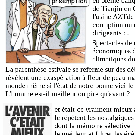
en pleine ban
de Tianjin en 
l'usine AZTde 
corruption ou 
dirigeants : .
Spectacles de 
économiques dé
climatiques d
...
La parenthèse estivale se referme sur des d
révèlent une exaspération à fleur de peau mai
monde même si l'état de notre bonne vieille
L'homme est-il meilleur ou pire qu'avant ?
et était-ce vraiment mieu
le répètent les nostalgiques
dont la mémoire sélective n
le meilleur et filtrer les év