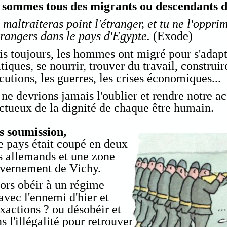
 sommes tous des migrants ou descendants 
 maltraiteras point l'étranger, et tu ne l'oppri
trangers dans le pays d'Egypte.
(Exode)
s toujours, les hommes ont migré pour s'adap
tiques, se nourrir, trouver du travail, construir
cutions, les guerres, les crises économiques...
ne devrions jamais l'oublier et rendre notre ac
ctueux de la dignité de chaque être humain.
s soumission,
e pays était coupé en deux
s allemands et une zone
uvernement de Vichy.
lors obéir à un régime
avec l'ennemi d'hier et
xactions ? ou désobéir et
s l'illégalité pour retrouver