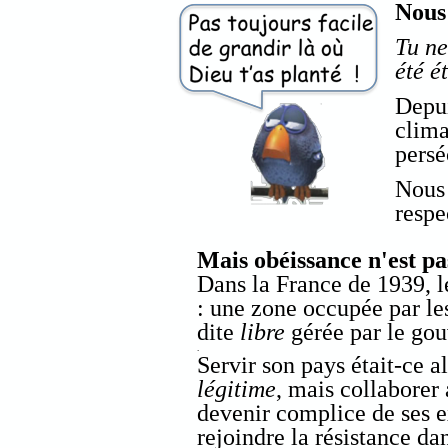
Nous
Tu ne
été é
Depui
clima
persé
Nous 
respe
Mais obéissance n'est pa
Dans la France de 1939, l
: une zone occupée par le
dite
libre
gérée par le go
.
Servir son pays était-ce a
légitime
, mais collaborer 
devenir complice de ses e
rejoindre la résistance dan