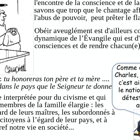
l'encontre de la conscience et de l
savons que trop que le chantage aff
l'abus de pouvoir, peut prêter le fl
.
Obéir aveuglément est d'ailleurs co
dynamique de l’Évangile qui est d'é
consciences et de rendre chacun(e)
 :
tu honoreras ton père et ta mère ....
dans le pays que le Seigneur te donne
e interprétée pour du civisme et qui
 membres de la famille élargie : les
gard de leurs maîtres, les subordonnés à
 citoyens à l’égard de leur pays, et à
ef notre vie en société...