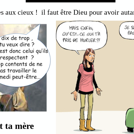
Arrow
keys
s aux cieux ! il faut être Dieu pour avoir auta
to
increase
or
decrease
volume.
t ta mère