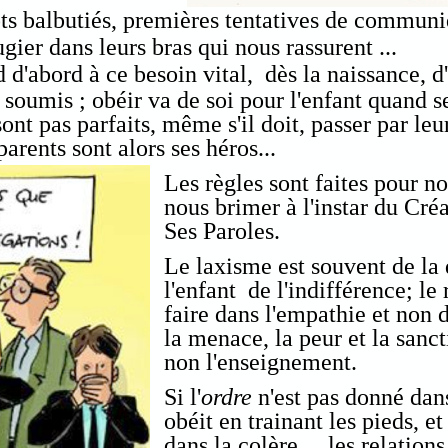
s balbutiés, premières tentatives de communi
gier dans leurs bras qui nous rassurent ...
 d'abord à ce besoin vital, dès la naissance, d
soumis ; obéir va de soi pour l'enfant quand s
ont pas parfaits, même s'il doit, passer par leu
rents sont alors ses héros...
Les règles sont faites pour n
nous brimer à l'instar du Cré
Ses Paroles.
Le laxisme est souvent de la
l'enfant de l'indifférence; le
faire dans l'empathie et non d
la menace, la peur et la sanct
non l'enseignement.
Si l'
ordre
n'est pas donné dan
obéit en trainant les pieds, et
dans la colère... les relations