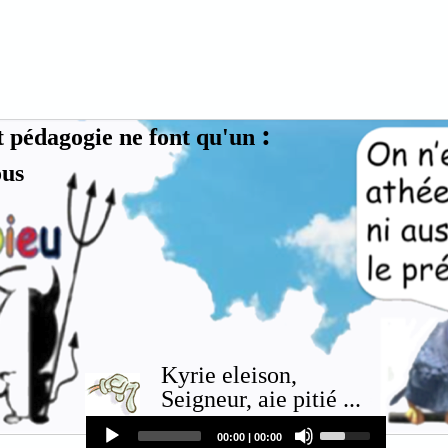
:
t pédagogie ne font qu'un
ous
Kyrie eleison,
Seigneur, aie pitié ...
Audio
Use
00:00
|
00:00
Player
Up/Down