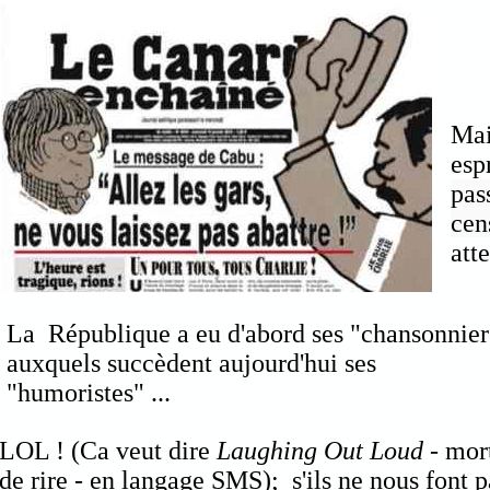
Mai
esp
pas
cen
att
La République a eu d'abord ses "chansonnier
auxquels succèdent aujourd'hui ses
"humoristes" ...
LOL ! (Ca veut dire
Laughing Out Loud
- mor
de rire - en langage SMS); s'ils ne nous font p