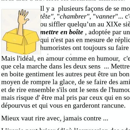
Il y a plusieurs façons de se mo
tête"
, "
chambrer"
, "
vanner
"... 
ou siffler quelqu’un au XIXe si
mettre en boîte
, adoptée par un
qui n'est pas en mesure de répliq
humoristes ont toujours su faire
notamment.
Mais l'idéal, en amour comme en humour, c'e
que cela marche dans les deux sens ... Mettre
en boite gentiment les autres peut être un bon
moyen de rompre la glace, de se faire des am
et de rire ensemble s'ils ont le sens de l'humo
mais risque d' être mal pris par ceux qui en so
dépourvus et qui vous en garderont rancune.
Mieux vaut rire avec, jamais contre ...