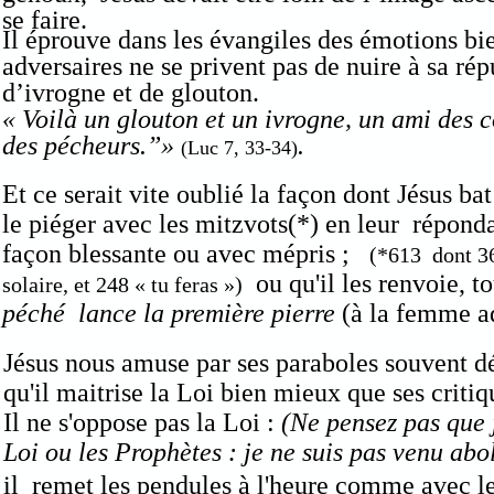
se faire.
Il éprouve dans les évangiles des émotions b
adversaires ne se privent pas de nuire à sa répu
d’ivrogne et de glouton.
« Voilà un glouton et un ivrogne, un ami des c
des pécheurs.”»
.
(Luc 7, 33-34)
Et ce serait vite oublié la façon dont Jésus bat
le piéger avec les mitzvots(*) en leur répond
façon blessante ou avec mépris ;
(*613 dont 36
ou qu'il les renvoie, t
solaire, et 248 « tu feras »)
péché lance la première pierre
(à la femme ad
Jésus nous amuse par ses paraboles souvent d
qu'il maitrise la Loi bien mieux que ses criti
Il ne s'oppose pas la Loi :
(Ne pensez pas que j
Loi ou les Prophètes : je ne suis pas venu abo
il remet les pendules à l'heure comme avec le