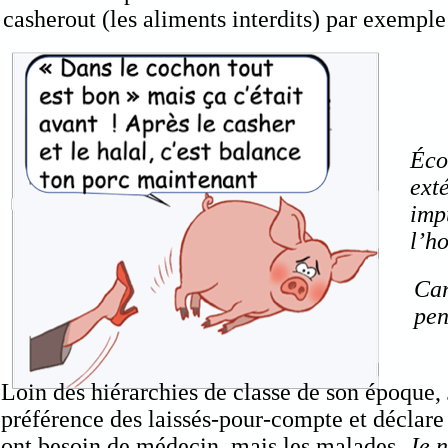
casherout (les aliments interdits)
par exempl
Éco
ext
imp
l’h
Car
pen
Loin des hiérarchies de classe de son époque, 
préférence des laissés-pour-compte et déclare
ont besoin de médecin, mais les malades.
Je n