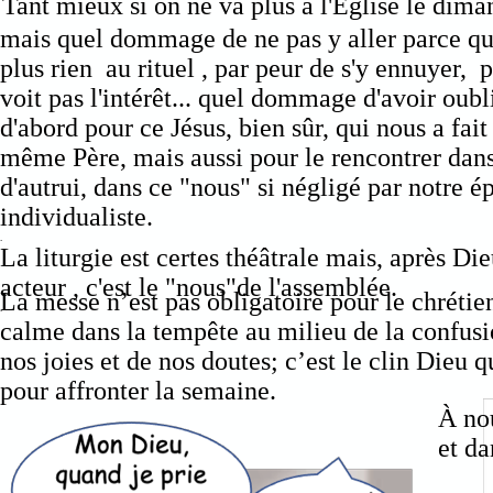
Tant mieux si on ne va plus à l'Église le dim
mais quel dommage de ne pas y aller parce q
plus rien au rituel , par peur de s'y ennuyer, 
voit pas l'intérêt... quel dommage d'avoir oubl
d'abord pour ce Jésus, bien sûr, qui nous a fait
même Père, mais aussi pour le rencontrer dans
d'autrui, dans ce "nous" si négligé par notre 
individualiste.
.
La liturgie est certes théâtrale mais, après Die
acteur , c'est le "nous"de l'assemblée.
La messe n’est pas obligatoire pour le chrétien 
.
calme dans la tempête au milieu de la confusio
nos joies et de nos doutes; c’est le clin Dieu 
pour affronter la semaine.
À nou
et da