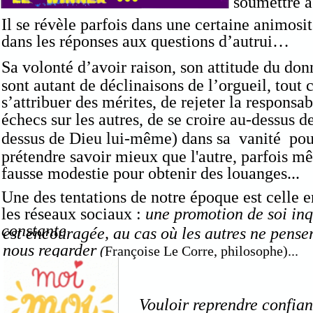
soumettre à
Il se révèle parfois dans une certaine animosit
dans les réponses aux questions d’autrui…
Sa
volonté d’avoir raison, son attitude du do
sont autant de déclinaisons de l’orgueil, tout
s’attribuer des mérites, de rejeter la responsab
échecs sur les autres, de se
croire au-dessus d
dessus de Dieu lui-même)
dans sa vanité pour
prétendre savoir mieux que l'autre, parfois 
fausse modestie pour obtenir des louanges...
Une des tentations de notre époque est celle 
les réseaux sociaux :
une promotion de soi inq
constante
est encouragée, au cas où les autres ne pense
nous regarder
(
Françoise Le Corre, philosophe)...
Vouloir reprendre confian