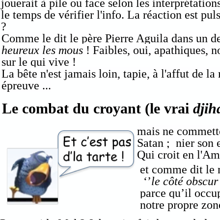
jouerait à pile ou face selon les interprétatio
le temps de vérifier l'info. La réaction est pul
?
Comme le dit le père Pierre Aguila dans un de
heureux les mous
! Faibles, oui, apathiques, no
sur le qui vive !
La bête n'est jamais loin, tapie, à l'affut de
épreuve ...
Le combat du croyant (le vrai
djih
mais ne commetton
Satan ; nier son 
Qui croit en l'Am
et comme dit le 
‘’
le côté obscur 
parce qu’il occup
notre propre zon