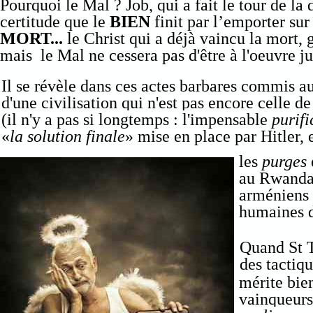
Pourquoi le Mal ? Job, qui a fait le tour de la
certitude que le
BIEN
finit par l’emporter sur
MORT...
le Christ
qui a déjà vaincu la mort,
mais le Mal ne cessera pas d'être à l'oeuvre ju
Il se révèle dans ces actes barbares commis a
d'une civilisation qui n'est pas encore celle
(il n'y a pas si longtemps : l'impensable
purif
«
la solution finale
» mise en place par Hitler
les
purges
au Rwanda
arméniens 
humaines d
Quand St 
des tactiq
mérite bien
vainqueurs 