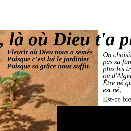
, là où Dieu t'a p
Fleurir où Dieu nous a semés
On choisit
Puisque c'est lui le jardinier
pas sa fam
Puisque sa grâce nous suffit.
plus les t
ou d'Alge
Être né qu
est né,
Est-ce bi
est-