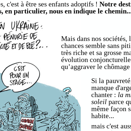
, c'est à être ses enfants adoptifs !
Notre desti
s, en particulier, nous en indique le chemin..
Mais dans nos sociétés, l
chances semble sans piti
très riche et sa grosse m
évolution conjoncturelle
qu’aggraver le chômage e
Si la pauvret
manque d'argen
chanter :
la m
soleil
parce qu
même façon se
habite...
mais c'est aus