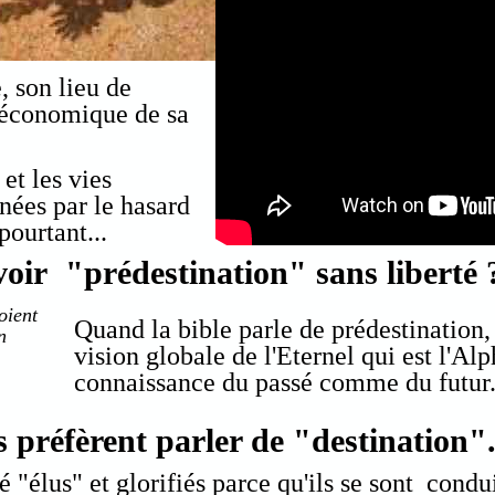
, son lieu de
o-économique de sa
 et les vies
nées par le hasard
pourtant...
avoir "prédestination" sans liberté 
oient
Quand la bible parle de prédestination, 
n
vision globale de l'Eternel qui est l'Al
connaissance du passé comme du futur
s préfèrent parler de "destination".
é "élus" et glorifiés parce qu'ils se sont condu