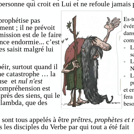
 personne qui croit en Lui et ne refoule jamais
prophétise pas
nt ; il ne prévoit
ission est de le faire
nce endormie... c’est
s saisit malgré lui
éir, surtout quand il
ne catastrophe … la
euse et
nul n'est
compréhension est
près des siens, qui le
 lambda, que des
 sont tous appelés à être
prêtres, prophètes et 
 les disciples du Verbe par qui tout a été fait