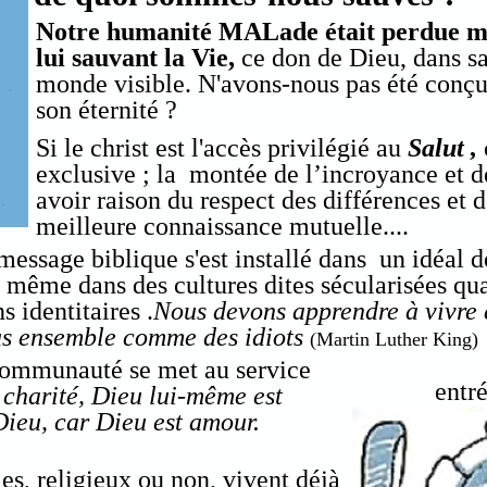
Notre humanité MALade était perdue ma
lui sauvant la Vie,
ce don de Dieu, dans sa
monde visible. N'avons-nous pas été conçu
son éternité ?
Si le christ est l'accès privilégié au
Salut ,
exclusive ; la montée de l’incroyance et de
avoir raison du respect des différences et 
meilleure connaissance mutuelle....
message biblique s'est installé dans un idéal de
même dans des cultures dites sécularisées quand
s identitaires .
Nous devons apprendre à vivre
us ensemble comme des idiots
(Martin Luther King)
communauté se met au service
entr
 charité, Dieu lui-même est
Dieu, car Dieu est amour.
s, religieux ou non, vivent déjà