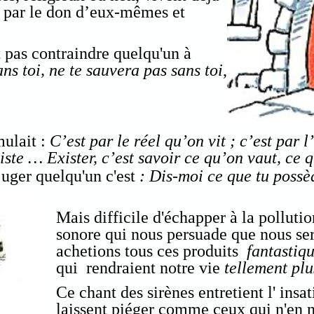
s
par le don d’eux-mêmes et
 pas contraindre quelqu'un à
ans toi, ne te sauvera pas sans toi
,
ulait :
C’est par le réel qu’on vit ; c’est par l
te … Exister, c’est savoir ce qu’on vaut, ce q
juger quelqu'un c'est
: Dis-moi ce que tu possèd
Mais difficile d'échapper à la pollutio
sonore qui nous persuade que nous ser
achetions tous ces produits
fantastiq
qui rendraient notre vie
tellement plu
Ce chant des sirènes entretient l' insa
laissent piéger comme ceux qui n'en 