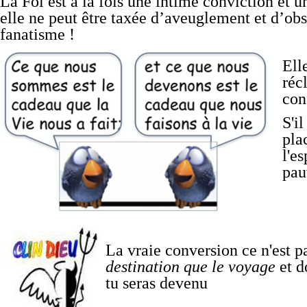
La Foi est à la fois une intime conviction et u
elle ne peut être taxée d’aveuglement et d’obs
fanatisme !
Ell
réc
con
S'i
pla
l'e
pau
La vraie conversion ce n'est p
destination que le voyage
et d
tu seras devenu