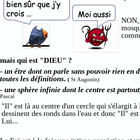
NON, s
mosqué
comme 
mais qui est "DIEU" ?
- un être dont on parle sans pouvoir rien en di
toutes les définitions
.
(
St Augustin)
- une sphère infinie dont le centre est partout
Pascal
"Il" est là au centre d'un cercle qui s'élargit 
dessinent des ronds dans l'eau et donc "Il" e
Lui...