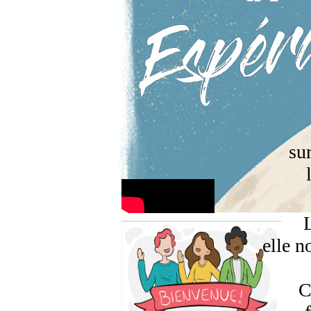
su
elle n
C