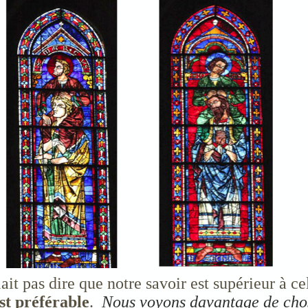
it pas dire que notre savoir est supérieur à c
st préférable
.
Nous voyons davantage de chos