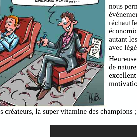
nous per
événemen
réchauffe
économiq
autant le
avec légè
.
Heureuse
de nature
excellent
motivatio
.
s créateurs, la super vitamine des champions ; l