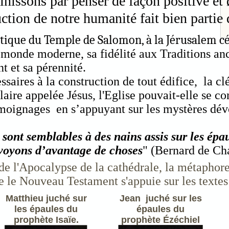
finissons par penser de façon positive et 
uction de notre humanité fait bien partie 
ique du Temple de Salomon, à la Jérusalem céle
 monde moderne, sa fidélité aux Traditions anc
t et sa pérennité.
ssaires à la construction de tout édifice, la cl
ulaire appelée Jésus, l'Eglise pouvait-elle se co
moignages en s’appuyant sur les mystères dévo
ont semblables à des nains assis sur les épau
voyons d’avantage de choses
" (Bernard de Cha
 de l'Apocalypse de la cathédrale, la métapho
ue le Nouveau Testament s'appuie sur les textes
Matthieu juché sur
Jean juché sur les
les épaules du
épaules du
prophète Isaïe.
prophète Ézéchiel