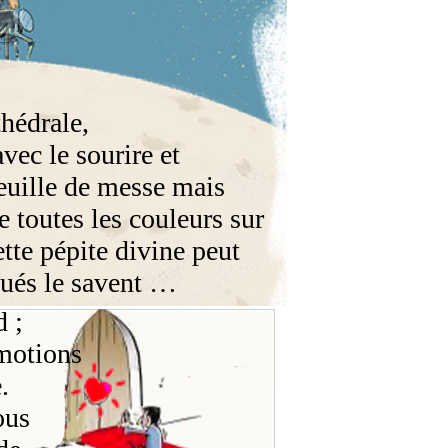
thédrale,
vec le sourire et
feuille de messe mais
e toutes les couleurs sur
cette pépite divine peut
tués le savent …
d ;
émotions
.
ous