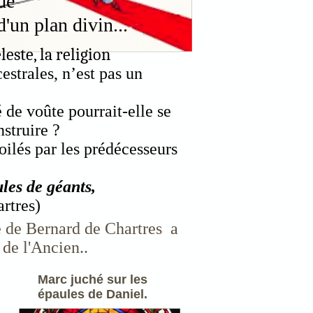
de
d'un plan divin...
ste, la religion
estrales, n’est pas un
é de voûte pourrait-elle se
nstruire ?
ilés par les prédécesseurs
les de géants,
rtres)
re de Bernard de Chartres a
 de l'Ancien..
Marc juché sur les
épaules de Daniel.