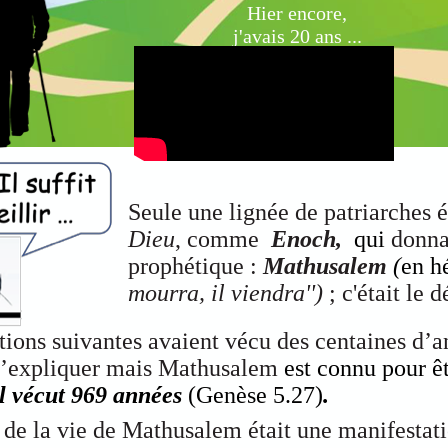
Hier
encore,
j'avais 20 ans ...
Seule une lignée de patriarches é
Dieu
, comme
Enoch,
qui
donna
prophétique :
Mathusalem
(
mourra, il viendra'')
; c'était le 
ions suivantes avaient vécu des centaines d’a
l’expliquer mais Mathusalem
est connu pour êt
Il vécut 969 années
(Genèse 5.27)
.
 de la vie de Mathusalem était une manifestati