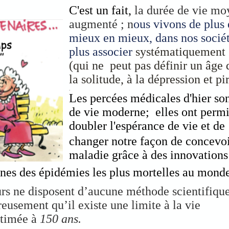
C'est un fait,
la durée de vie m
augmenté ; n
ous vivons de plus 
mieux en mieux, dans nos sociét
plus associer
systématiquement l
(qui ne peut pas définir un âge d
la solitude, à la dépression et p
.
Les percées médicales d'hier son
de vie moderne; elles ont permis
doubler l'espérance de vie et de
changer notre façon de concevoi
maladie grâce à des innovations
ines des épidémies les plus mortelles au mond
eurs ne disposent d’aucune méthode scientifiqu
eusement qu’il existe une limite à la vie
stimée à
150 ans.