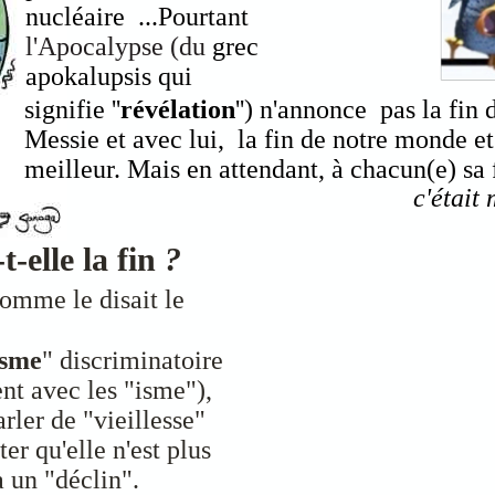
nucléaire ...Pourtant
l'Apocalypse (du
grec
apokalupsis qui
signifie ''
révélation
'') n'annonce pas la fin
Messie et avec lui, la fin de notre monde 
meilleur. Mais en attendant, à chacun(e) sa 
c'était
t-elle la fin
?
omme le disait le
isme
" discriminatoire
nt avec les "isme"),
rler de "vieillesse"
er qu'elle n'est plus
 un "déclin".