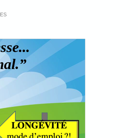
VES
sse...
mal.”