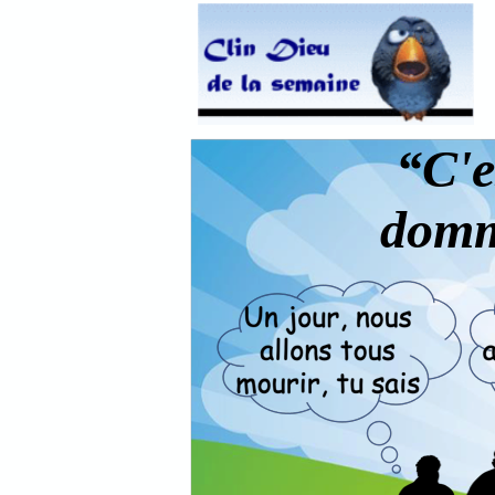
“C'e
domma