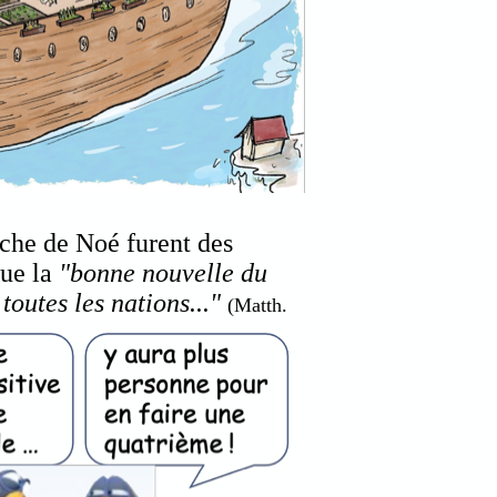
rche de Noé furent des
que la
"bonne nouvelle du
outes les nations..."
(Matth.