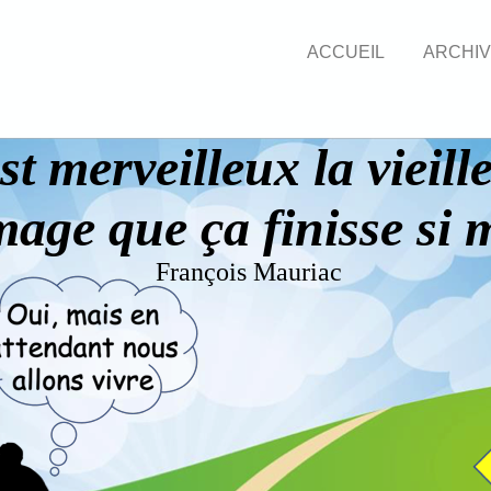
ACCUEIL
ARCHI
st merveilleux la vieille
ge que ça finisse si 
François Mauriac