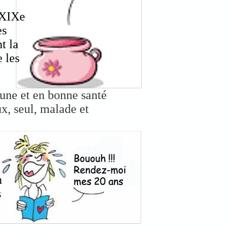
 XIXe
es
t la
 les
une et en bonne santé
x, seul, malade et
n
s