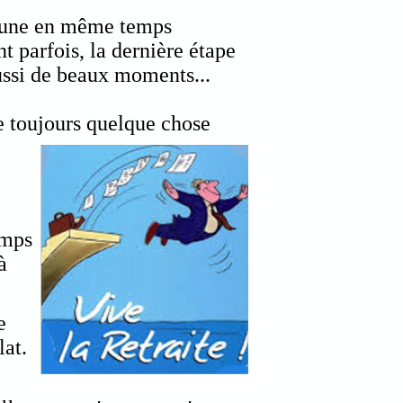
jeune en même temps
nt parfois, la dernière étape
ussi de beaux moments...
se toujours quelque chose
emps
à
e
at.